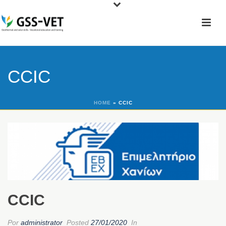
CCIC
HOME
»
CCIC
CCIC
Por
administrator
Posted
27/01/2020
In