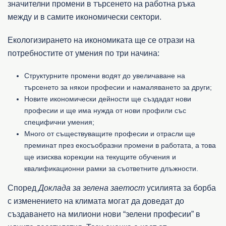
значителни промени в търсенето на работна ръка
между и в самите икономически сектори.
Екологизирането на икономиката ще се отрази на
потребностите от умения по три начина:
Структурните промени водят до увеличаване на
търсенето за някои професии и намаляването за други;
Новите икономически дейности ще създадат нови
професии и ще има нужда от нови профили със
специфични умения;
Много от съществуващите професии и отрасли ще
преминат през екосъобразни промени в работата, а това
ще изисква корекции на текущите обучения и
квалификационни рамки за съответните длъжности.
Според
Доклада за зелена заетост
усилията за борба
с изменението на климата могат да доведат до
създаването на милиони нови “зелени професии” в