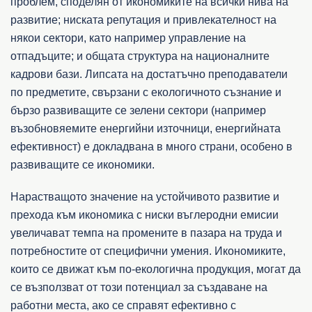
проблем, споделян от икономиките на всички нива на
развитие; ниската репутация и привлекателност на
някои сектори, като например управление на
отпадъците; и общата структура на националните
кадрови бази. Липсата на достатъчно преподаватели
по предметите, свързани с екологичното съзнание и
бързо развиващите се зелени сектори (например
възобновяемите енергийни източници, енергийната
ефективност) е докладвана в много страни, особено в
развиващите се икономики.
Нарастващото значение на устойчивото развитие и
прехода към икономика с ниски въглеродни емисии
увеличават темпа на промените в пазара на труда и
потребностите от специфични умения. Икономиките,
които се движат към по-екологична продукция, могат да
се възползват от този потенциал за създаване на
работни места, ако се справят ефективно с