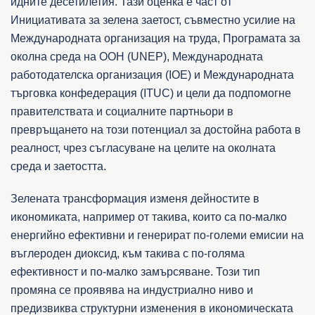
идните десетилетия. Тази оценка е част от
Инициативата за зелена заетост, съвместно усилие на
Международната организация на труда, Програмата за
околна среда на ООН (UNEP), Международната
работодателска организация (IOE) и Международната
търговка конфедерация (ITUC) и цели да подпомогне
правителствата и социалните партньори в
превръщането на този потенциал за достойна работа в
реалност, чрез съгласуване на целите на околната
среда и заетостта.
Зелената трансформация изменя дейностите в
икономиката, например от такива, които са по-малко
енергийно ефективни и генерират по-големи емисии на
въглероден диоксид, към такива с по-голяма
ефективност и по-малко замърсяване. Този тип
промяна се проявява на индустриално ниво и
предизвиква структурни изменения в икономическата