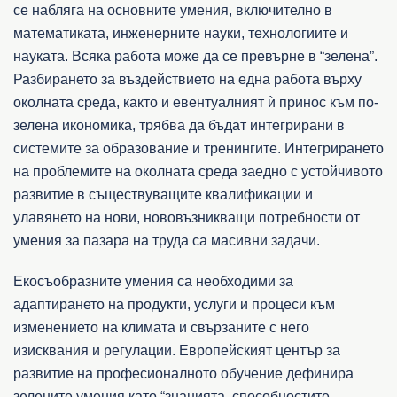
се набляга на основните умения, включително в
математиката, инженерните науки, технологиите и
науката. Всяка работа може да се превърне в “зелена”.
Разбирането за въздействието на една работа върху
околната среда, както и евентуалният ѝ принос към по-
зелена икономика, трябва да бъдат интегрирани в
системите за образование и тренингите. Интегрирането
на проблемите на околната среда заедно с устойчивото
развитие в съществуващите квалификации и
улавянето на нови, нововъзникващи потребности от
умения за пазара на труда са масивни задачи.
Екосъобразните умения са необходими за
адаптирането на продукти, услуги и процеси към
изменението на климата и свързаните с него
изисквания и регулации. Европейският център за
развитие на професионалното обучение дефинира
зелените умения като “знанията, способностите,