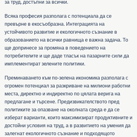
за труд, достъпни за всички.
Всяка професия разполага с потенциала да се
превърне в екосъобразна. Интеграцията на
устойчивото развитие и екологичното съзнание в
образованието на всички равнища е важна задача. То
ще допринесе за промяна в поведението на
потребителите и ще даде тласък на пазарните сили да
имплементират зелените политики.
Преминаването към по-зелена икономика разполага с
огромен потенциал за разкриване на милиони работни
места, директно и индиректно по цялата верига на
предлагане и търсене. Предизвикателството пред
политиките за опазване на околната среда е да се
изберат варианти, които максимизират продуктивните и
достойни условия на труд, а в развитието на умения да
залегнат екологичното съзнание и подходящото