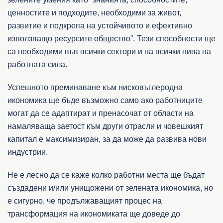
ценностите и подходите, необходими за живот,
развитие и подкрепа на устойчивото и ефективно
използващо ресурсите общество”. Тези способности ще
са необходими във всички сектори и на всички нива на
работната сила.
Успешното преминаване към нисковъглеродна
икономика ще бъде възможно само ако работниците
могат да се адаптират и пренасочат от области на
намаляваща заетост към други отрасли и човешкият
капитал е максимизиран, за да може да развива нови
индустрии.
Не е лесно да се каже колко работни места ще бъдат
създадени и/или унищожени от зелената икономика, но
е сигурно, че продължаващият процес на
трансформация на икономиката ще доведе до