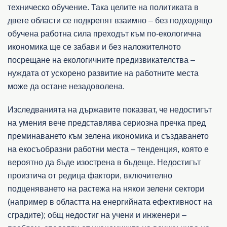
техническо обучение. Така целите на политиката в
двете области се подкрепят взаимно – без подходящо
обучена работна сила преходът към по-екологична
икономика ще се забави и без наложителното
посрещане на екологичните предизвикателства –
нуждата от ускорено развитие на работните места
може да остане незадоволена.
Изследванията на държавите показват, че недостигът
на умения вече представлява сериозна пречка пред
преминаването към зелена икономика и създаването
на екосъобразни работни места – тенденция, която е
вероятно да бъде изострена в бъдеще. Недостигът
произтича от редица фактори, включително
подценяването на растежа на някои зелени сектори
(например в областта на енергийната ефективност на
сградите); общ недостиг на учени и инженери –