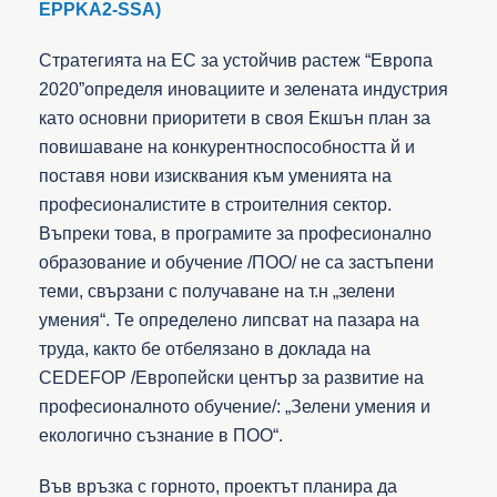
EPPKA2-SSA)
Стратегията на ЕС за устойчив растеж “Европа
2020”определя иновациите и зелената индустрия
като основни приоритети в своя Екшън план за
повишаване на конкурентноспособността й и
поставя нови изисквания към уменията на
професионалистите в строителния сектор.
Въпреки това, в програмите за професионално
образование и обучение /ПОО/ не са застъпени
теми, свързани с получаване на т.н „зелени
умения“. Те определено липсват на пазара на
труда, както бе отбелязано в доклада на
CEDEFOP /Европейски център за развитие на
професионалното обучение/: „Зелени умения и
екологично съзнание в ПОО“.
Във връзка с горното, проектът планира да