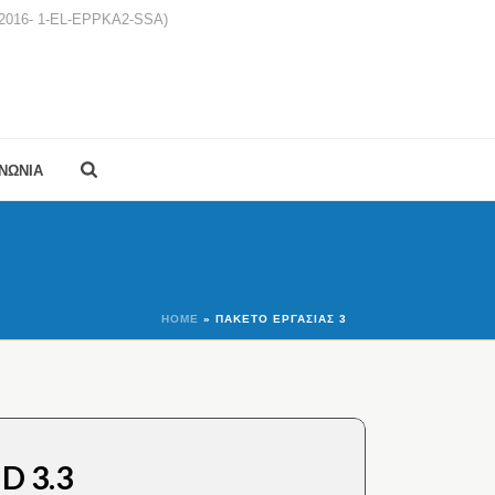
1-2016- 1-EL-EPPKA2-SSA)
ΙΝΩΝΙΑ
HOME
»
ΠΑΚΈΤΟ ΕΡΓΑΣΊΑΣ 3
D 3.3