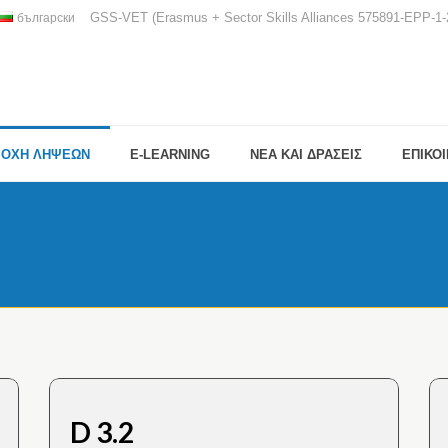
GSS-VET (Erasmus + Sector Skills Alliances 575891-EPP-
български
ΙΟΧΗ ΛΗΨΕΩΝ
E-LEARNING
ΝΕΑ ΚΑΙ ΔΡΑΣΕΙΣ
ΕΠΙΚΟ
D 3.2